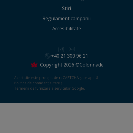
Stiri
Regulament campanii
Accesibilitate
+40 21 300 96 21
Copyright 2026 ©Colonnade
Acest site este protejat de reCAPTCHA și se aplică
Politica de confidențialitate
și
Termenii de furnizare a serviciilor
Google.