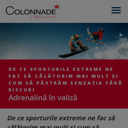
DE CE SPORTURILE EXTREME NE
FAC SĂ CĂLĂTORIM MAI MULT ȘI
CUM SĂ PĂSTRĂM SENZAȚIA FĂRĂ
RISCURI
Adrenalină în valiză
De ce sporturile extreme ne fac să
călătorim mai mult și cum să