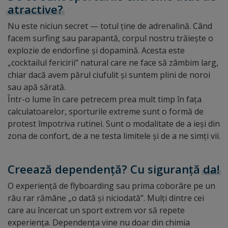
atractive?
Nu este niciun secret — totul ține de adrenalină. Când
facem surfing sau parapantă, corpul nostru trăiește o
explozie de endorfine și dopamină. Acesta este
„cocktailul fericirii” natural care ne face să zâmbim larg,
chiar dacă avem părul ciufulit și suntem plini de noroi
sau apă sărată.
Într-o lume în care petrecem prea mult timp în fața
calculatoarelor, sporturile extreme sunt o formă de
protest împotriva rutinei. Sunt o modalitate de a ieși din
zona de confort, de a ne testa limitele și de a ne simți vii.
Creează dependență? Cu siguranță
da!
O experiență de flyboarding sau prima coborâre pe un
râu rar rămâne „o dată și niciodată”. Mulți dintre cei
care au încercat un sport extrem vor să repete
experiența. Dependența vine nu doar din chimia