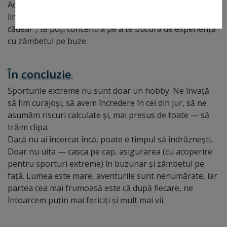
Aceasta îți oferă nu doar siguranță financiară, ci și
liniște — pentru că, în loc să te gândești „Ce fac dacă voi
cădea?”, te poți concentra pe a te bucura de experiență
cu zâmbetul pe buze.
În
concluzie
Sporturile extreme nu sunt doar un hobby. Ne învață
să fim curajoși, să avem încredere în cei din jur, să ne
asumăm riscuri calculate și, mai presus de toate — să
trăim clipa.
Dacă nu ai încercat încă, poate e timpul să îndrăznești.
Doar nu uita — casca pe cap, asigurarea (cu acoperire
pentru sporturi extreme) în buzunar și zâmbetul pe
față. Lumea este mare, aventurile sunt nenumărate, iar
partea cea mai frumoasă este că după fiecare, ne
întoarcem puțin mai fericiți și mult mai vii.