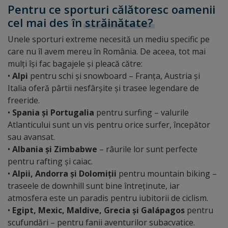
Pentru ce sporturi călătoresc oamenii
cel mai des în
străinătate?
Unele sporturi extreme necesită un mediu specific pe
care nu îl avem mereu în România. De aceea, tot mai
mulți își fac bagajele și pleacă către:
•
Alpi
pentru schi și snowboard – Franța, Austria și
Italia oferă pârtii nesfârșite și trasee legendare de
freeride.
•
Spania și Portugalia
pentru surfing – valurile
Atlanticului sunt un vis pentru orice surfer, începător
sau avansat.
•
Albania și Zimbabwe
– râurile lor sunt perfecte
pentru rafting și caiac.
•
Alpii, Andorra și Dolomiții
pentru mountain biking –
traseele de downhill sunt bine întreținute, iar
atmosfera este un paradis pentru iubitorii de ciclism.
•
Egipt, Mexic, Maldive, Grecia și Galápagos
pentru
scufundări – pentru fanii aventurilor subacvatice.