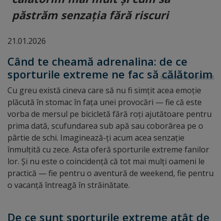
păstrăm senzația fără riscuri
21.01.2026
Când te cheamă adrenalina: de ce
sporturile extreme ne fac să
călătorim
Cu greu există cineva care să nu fi simțit acea emoție
plăcută în stomac în fața unei provocări — fie că este
vorba de mersul pe bicicletă fără roți ajutătoare pentru
prima dată, scufundarea sub apă sau coborârea pe o
pârtie de schi. Imaginează-ți acum acea senzație
înmulțită cu zece. Asta oferă sporturile extreme fanilor
lor. Și nu este o coincidență că tot mai mulți oameni le
practică — fie pentru o aventură de weekend, fie pentru
o vacanță întreagă în străinătate.
De ce sunt sporturile extreme atât de