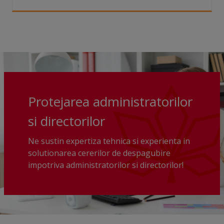
Protejarea administratorilor
si directorilor
Ne sustin expertiza tehnica si experienta in
solutionarea cererilor de despagubire
impotriva administratorilor si directorilor!