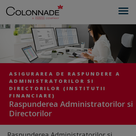
ASIGURAREA DE RASPUNDERE A
ADMINISTRATORILOR SI
DIRECTORILOR (INSTITUTII
FINANCIARE)
Raspunderea Administratorilor si
Directorilor
Raspunderea Administratorilor si